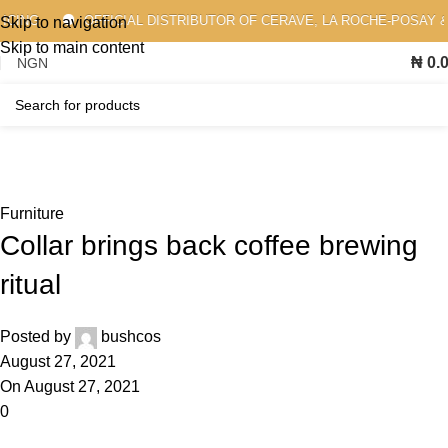
NG
OFFICIAL DISTRIBUTOR OF CERAVE, LA ROCHE-POSAY & MO
Skip to navigation
Skip to main content
₦
0.
Blog
Home
Furniture
Furniture
Collar brings back coffee brewing
ritual
Posted by
bushcos
August 27, 2021
On August 27, 2021
0