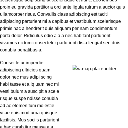
proin eu gravida porttitor a orci ante ligula rutrum a auctor quis
ullamcorper risus. Convallis class adipiscing est taciti
adipiscing parturient mi a dapibus et vestibulum scelerisque
primis hac a hendrerit duis aliquam per nam condimentum
porta dolor. Ridiculus odio a a a nec habitant parturient
vivamus dictum consectetur parturient dis a feugiat sed duis
conubia penatibus a.
Consectetur imperdiet
adipiscing ultricies quam
71 Pilgrim Avenue
dolor nec mus adipi scing
Chevy Chase,
habi tasse et aliq uam nec mi
MD 20815
vesti bulum a suscipit a scele
risque suspe ndisse conubia
ad ac elemen tum molestie
vitae euis mod urna quisque
facilisis. Mus sociis parturient
a hac curab itur massa a a