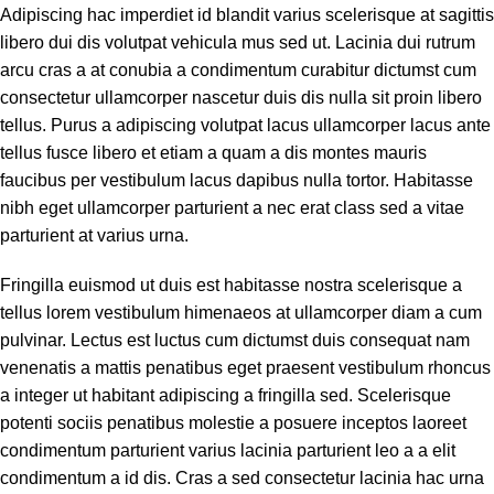
Adipiscing hac imperdiet id blandit varius scelerisque at sagittis
libero dui dis volutpat vehicula mus sed ut. Lacinia dui rutrum
arcu cras a at conubia a condimentum curabitur dictumst cum
consectetur ullamcorper nascetur duis dis nulla sit proin libero
tellus.
Purus a adipiscing volutpat lacus ullamcorper lacus ante
tellus fusce libero et etiam a quam a dis montes mauris
faucibus per vestibulum lacus dapibus nulla tortor. Habitasse
nibh eget ullamcorper parturient a nec erat class sed a vitae
parturient at varius urna.
Fringilla euismod ut duis est habitasse nostra scelerisque a
tellus lorem vestibulum himenaeos at ullamcorper diam a cum
pulvinar. Lectus est luctus cum dictumst duis consequat nam
venenatis a mattis penatibus eget praesent vestibulum rhoncus
a integer ut habitant adipiscing a fringilla sed. Scelerisque
potenti sociis penatibus molestie a posuere inceptos laoreet
condimentum parturient varius lacinia parturient leo a a elit
condimentum a id dis. Cras a sed consectetur lacinia hac urna