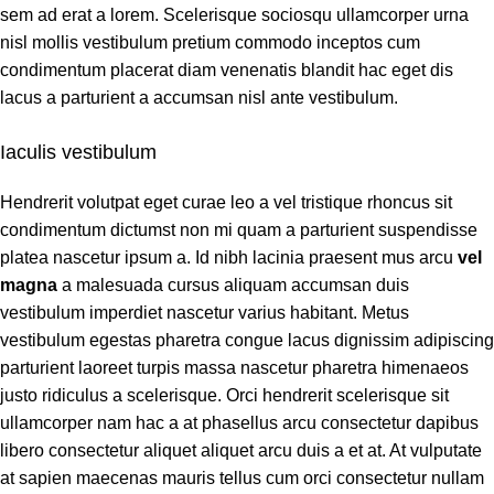
sem ad erat a lorem. Scelerisque sociosqu ullamcorper urna
nisl mollis vestibulum pretium commodo inceptos cum
condimentum placerat diam venenatis blandit hac eget dis
lacus a parturient a accumsan nisl ante vestibulum.
Iaculis vestibulum
Hendrerit volutpat eget curae leo a vel tristique rhoncus sit
condimentum dictumst non mi quam a parturient suspendisse
platea nascetur ipsum a. Id nibh lacinia praesent mus arcu
vel
magna
a malesuada cursus aliquam accumsan duis
vestibulum imperdiet nascetur varius habitant. Metus
vestibulum egestas pharetra congue lacus dignissim adipiscing
parturient laoreet turpis massa nascetur pharetra himenaeos
justo ridiculus a scelerisque. Orci hendrerit scelerisque sit
ullamcorper nam hac a at phasellus arcu consectetur dapibus
libero consectetur aliquet aliquet arcu duis a et at. At vulputate
at sapien maecenas mauris tellus cum orci consectetur nullam