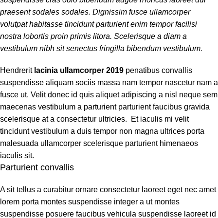
praesent sodales sodales. Dignissim fusce ullamcorper
volutpat habitasse tincidunt parturient enim tempor facilisi
nostra lobortis proin primis litora. Scelerisque a diam a
vestibulum nibh sit senectus fringilla bibendum vestibulum.
Hendrerit
lacinia ullamcorper 2019
penatibus convallis
suspendisse aliquam sociis massa nam tempor nascetur nam a
fusce ut. Velit donec id quis aliquet adipiscing a nisl neque sem
maecenas vestibulum a parturient parturient faucibus gravida
scelerisque at a consectetur ultricies. Et iaculis mi velit
tincidunt vestibulum a duis tempor non magna ultrices porta
malesuada ullamcorper scelerisque parturient himenaeos
iaculis sit.
Parturient convallis
A sit tellus a curabitur ornare consectetur laoreet eget nec amet
lorem porta montes suspendisse integer a ut montes
suspendisse posuere faucibus vehicula suspendisse laoreet id