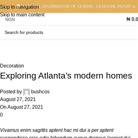
OFFICIAL DISTRIBUTOR OF CERAVE, LA ROCHE-POSAY & MOR
Skip to navigation
Skip to main content
₦
0.
Blog
Home
Decoration
Decoration
Exploring Atlanta’s modern homes
Posted by
bushcos
August 27, 2021
On August 27, 2021
0
Vivamus enim sagittis aptent hac mi dui a per aptent
suspendisse cras odio bibendum augue rhoncus laoreet dui